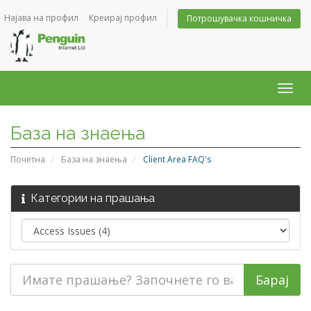
Најава на профил
Креирај профил
Потрошувачка кошничка
Togg
navig
База на знаења
Почетна
База на знаења
Client Area FAQ's
Категории на прашања