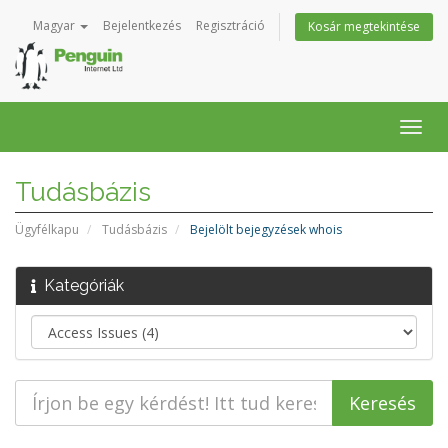
Magyar
Bejelentkezés
Regisztráció
Kosár megtekintése
Váltá
a
navig
Tudásbázis
Ügyfélkapu
Tudásbázis
Bejelölt bejegyzések whois
Kategóriák