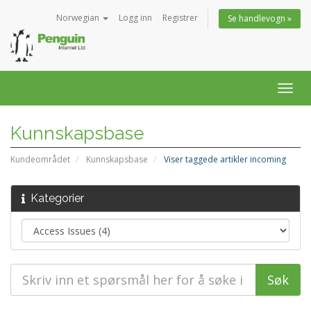
Norwegian
Logg inn
Registrer
Se handlevogn »
Bytt
navig
Kunnskapsbase
Kundeområdet
Kunnskapsbase
Viser taggede artikler incoming
Kategorier