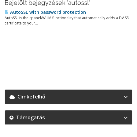
Bejelölt bejegyzések 'autossl'
AutoSSL with password protection
AutoSSL is the cpanel/WHM functionality that automatically adds a DV SSL
certificate to your...
Címkefelhő
Támogatás