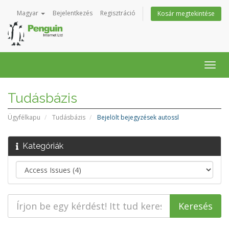
Magyar
Bejelentkezés
Regisztráció
Kosár megtekintése
Váltá
a
navig
Tudásbázis
Ügyfélkapu
Tudásbázis
Bejelölt bejegyzések autossl
Kategóriák