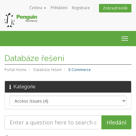
Čeština
Přihlášení
Registrace
Zobrazit košík
Togg
navig
Databáze řešení
Portal Home
Databáze řešení
E-Commerce
Kategorie