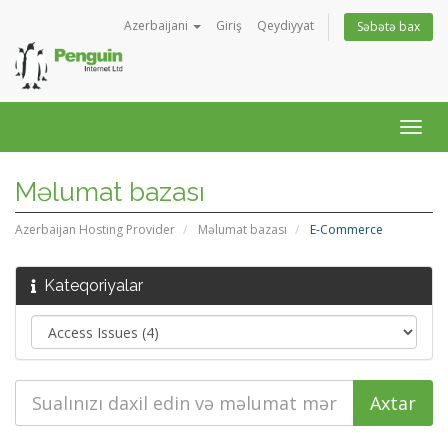
Azerbaijani
Giriş
Qeydiyyat
Səbətə bax
Naviq
keçid
Məlumat bazası
Azerbaijan Hosting Provider
Məlumat bazası
E-Commerce
Kateqoriyalar