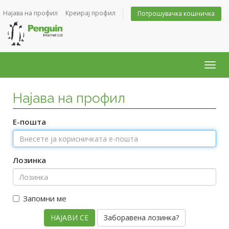
Најава на профил
Креирај профил
Потрошувачка кошничка
Togg
navig
Најава на профил
Е-пошта
Лозинка
Запомни ме
Заборавена лозинка?