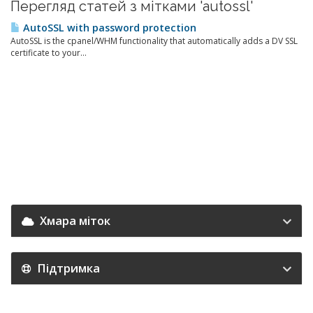
Перегляд статей з мітками 'autossl'
AutoSSL with password protection
AutoSSL is the cpanel/WHM functionality that automatically adds a DV SSL
certificate to your...
Хмара міток
Підтримка