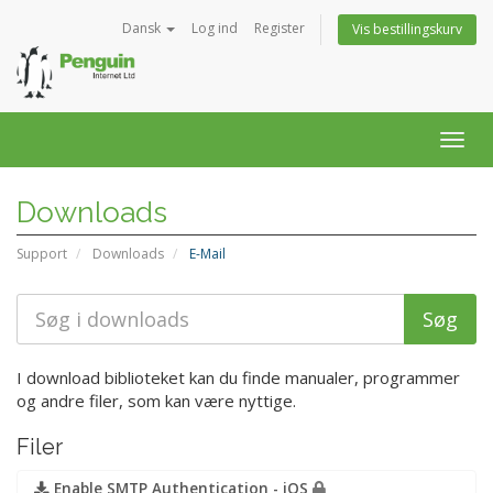
Dansk
Log ind
Register
Vis bestillingskurv
Togg
navig
Downloads
Support
Downloads
E-Mail
I download biblioteket kan du finde manualer, programmer
og andre filer, som kan være nyttige.
Filer
Enable SMTP Authentication - iOS