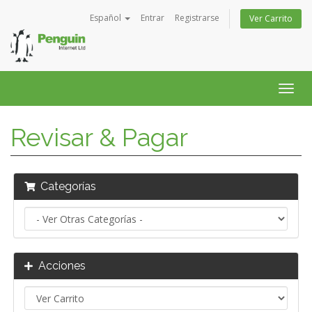
Español
Entrar
Registrarse
Ver Carrito
Alter
Nave
Revisar & Pagar
Categorías
Acciones