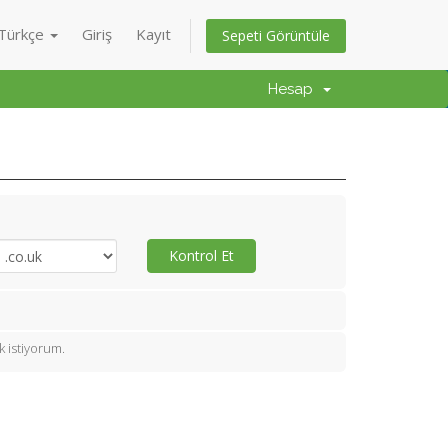
Türkçe
Giriş
Kayıt
Sepeti Görüntüle
Hesap
Kontrol Et
 istiyorum.