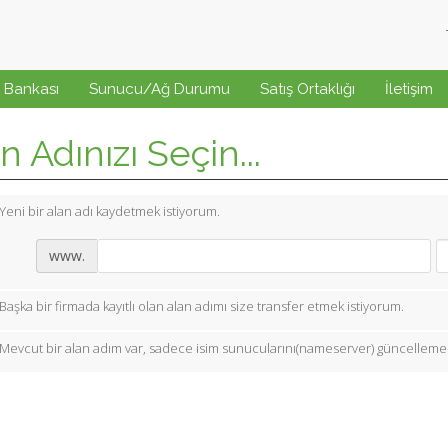
i Bankası
Sunucu/Ağ Durumu
Satış Ortaklığı
İletişim
n Adınızı Seçin...
Yeni bir alan adı kaydetmek istiyorum.
www.
Başka bir firmada kayıtlı olan alan adımı size transfer etmek istiyorum.
Mevcut bir alan adım var, sadece isim sunucularını(nameserver) güncellemek