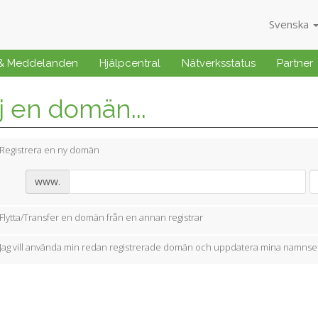
Svenska
 & Meddelanden
Hjälpcentral
Nätverksstatus
Partner
j en domän...
Registrera en ny domän
www.
Flytta/Transfer en domän från en annan registrar
Jag vill använda min redan registrerade domän och uppdatera mina namnse