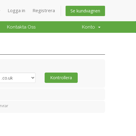
Logga in
Registrera
Se kundvagnen
Kontakta Oss
Konto
Kontrollera
rvrar