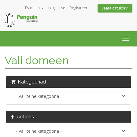
Estonian
Logi sisse
Registreeri
Vaata ostukorvi
Togg
navig
Vali domeen
Kategooriad
Actions