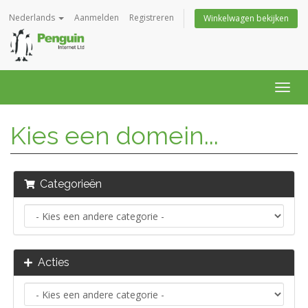
Nederlands
Aanmelden
Registreren
Winkelwagen bekijken
Navig
in-/u
Kies een domein...
Categorieën
Acties