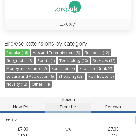
£7.00/yr
Browse extensions by category
Popular (18)
Arts and Entertainment (5)
Business (12)
Geographic (8)
Sports (1)
Technology (10)
Services (32)
Money and Finance (2)
Education (4)
Food and Drink (4)
Leisure and Recreation (6)
Shopping (23)
Real Estate (5)
Novelty (12)
Other (44)
Домен
New Price
Transfer
Renewal
.co.uk
£7.00
£7.00
N/A
1 год
1 год