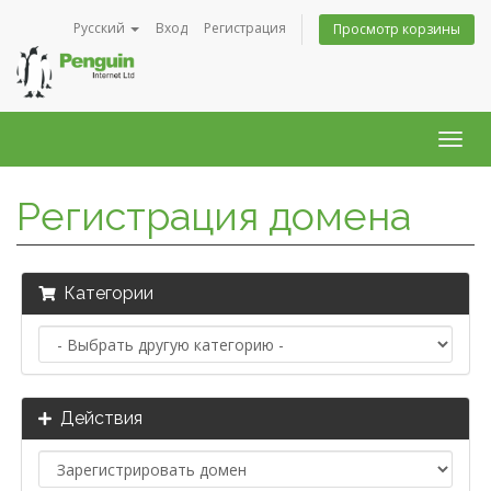
Русский
Вход
Регистрация
Просмотр корзины
Togg
navig
Регистрация домена
Категории
Действия